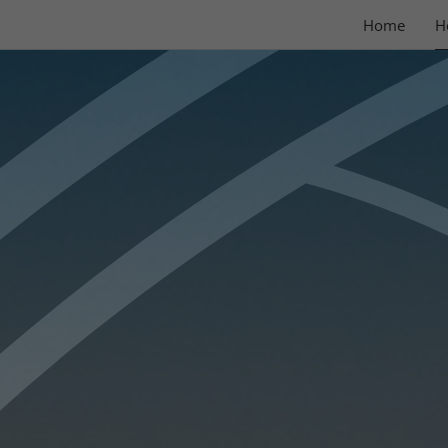
Home
H