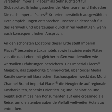
®
verstehen Imperial Places
als Sehnsuchtsort für
Globetrotter, Erholungssuchende, Abenteurer und Entdecker:
®
Die nach Imperial Places
-Kriterien persönlich ausgewählten
Hotelempfehlungen entsprechen unserer Leidenschaft für
das Fernweh und überzeugen durch ihren vielfältigen, wenn
auch konsequent hohen Anspruch.
An den schönsten Locations dieser Erde stellt Imperial
®
Places
besondere Luxushotels sowie faszinierende Plätze
vor, die das Leben mit gleichermaßen wundervollen wie
®
wertvollen Erfahrungen bereichern. Das Imperial Places
Magazin, das zugehörige Online-Portal, über Social Media
Kanäle sowie mit klassischen Buchausgaben weckt das Multi-
®
Channel Brand Imperial Places
die Neugierde auf regionale
Kostbarkeiten, schenkt Orientierung und Inspiration und
begibt sich mit seinen Konsumenten auf eine crossmediale
Reise, um die atemberaubende Vielfalt weltweiter Hotels zu
entdecken.