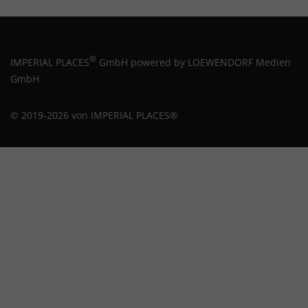
®
IMPERIAL PLACES
GmbH powered by
LOEWENDORF Medien
GmbH
© 2019-2026 von IMPERIAL PLACES®