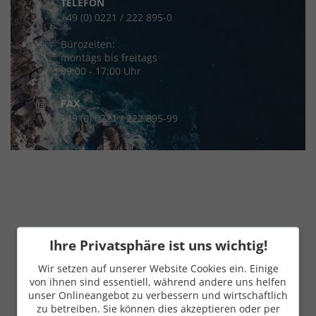
TELEFON
+49 (0) 0221 / 222 895-0
Bürozeiten:
montags bis freitags
09:00 - 17:00 Uhr
FAX
+49 (0) 0221 / 222 895-99
Ihre Privatsphäre ist uns wichtig!
Wir setzen auf unserer Website Cookies ein. Einige
von ihnen sind essentiell, während andere uns helfen
unser Onlineangebot zu verbessern und wirtschaftlich
zu betreiben. Sie können dies akzeptieren oder per