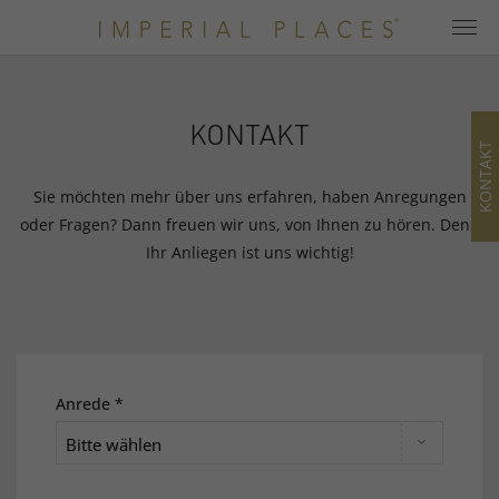
KONTAKT
KONTAKT
Home
Sie möchten mehr über uns erfahren, haben Anregungen
Hotels
oder Fragen? Dann freuen wir uns, von Ihnen zu hören. Denn
Ihr Anliegen ist uns wichtig!
Alle Hotels
Hotel Kategorien
Newsletter
Angebote
Anrede *
Bitte wählen
Blog