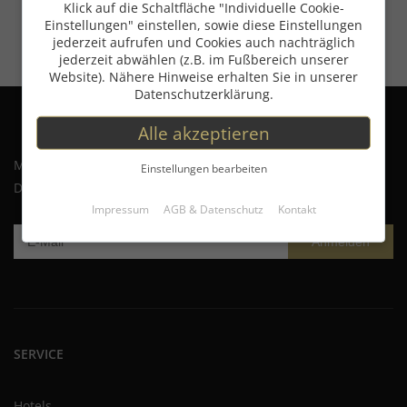
Klick auf die Schaltfläche "Individuelle Cookie-
Einstellungen" einstellen, sowie diese Einstellungen
jederzeit aufrufen und Cookies auch nachträglich
jederzeit abwählen (z.B. im Fußbereich unserer
Website). Nähere Hinweise erhalten Sie in unserer
Datenschutzerklärung.
Alle akzeptieren
Möchten Sie exklusive Angebote erhalten?
Einstellungen bearbeiten
Dann melden Sie sich für unseren Newsletter an!
Impressum
AGB & Datenschutz
Kontakt
Anmelden
SERVICE
Hotels